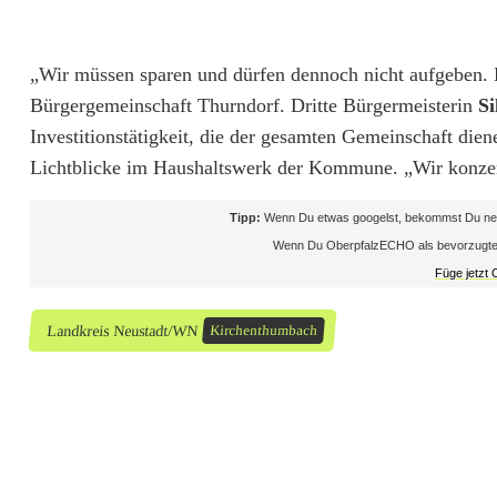
d
i
„Wir müssen sparen und dürfen dennoch nicht aufgeben. 
t
Bürgergemeinschaft Thurndorf. Dritte Bürgermeisterin
Si
Investitionstätigkeit, die der gesamten Gemeinschaft die
i
Lichtblicke im Haushaltswerk der Kommune. „Wir konzen
n
Tipp:
Wenn Du etwas googelst, bekommst Du neb
K
Wenn Du OberpfalzECHO als bevorzugte Que
i
Füge jetzt
r
Landkreis Neustadt/WN
Kirchenthumbach
c
h
e
n