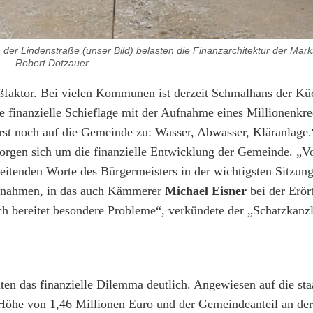
er Lindenstraße (unser Bild) belasten die Finanzarchitektur der Mar
Robert Dotzauer
faktor. Bei vielen Kommunen ist derzeit Schmalhans der Kü
 finanzielle Schieflage mit der Aufnahme eines Millionenkre
st noch auf die Gemeinde zu: Wasser, Abwasser, Kläranlage.
orgen sich um die finanzielle Entwicklung der Gemeinde. „Vo
itenden Worte des Bürgermeisters in der wichtigsten Sitzung
innahmen, in das auch Kämmerer
Michael Eisner
bei der Erör
ch bereitet besondere Probleme“, verkündete der „Schatzkanzl
en das finanzielle Dilemma deutlich. Angewiesen auf die sta
öhe von 1,46 Millionen Euro und der Gemeindeanteil an der