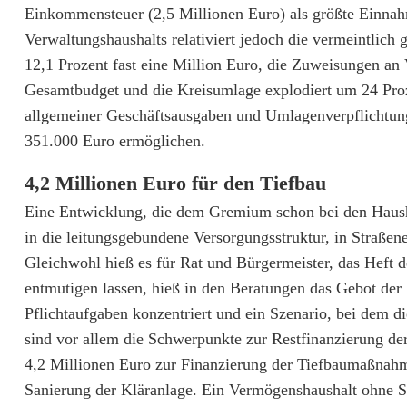
Einkommensteuer (2,5 Millionen Euro) als größte Einna
i
Verwaltungshaushalts relativiert jedoch die vermeintlich
n
12,1 Prozent fast eine Million Euro, die Zuweisungen an
Gesamtbudget und die Kreisumlage explodiert um 24 Proze
d
allgemeiner Geschäftsausgaben und Umlagenverpflichtu
e
351.000 Euro ermöglichen.
r
4,2 Millionen Euro für den Tiefbau
a
Eine Entwicklung, die dem Gremium schon bei den Hausha
t
in die leitungsgebundene Versorgungsstruktur, in Straßen
Gleichwohl hieß es für Rat und Bürgermeister, das Heft 
b
entmutigen lassen, hieß in den Beratungen das Gebot der 
e
Pflichtaufgaben konzentriert und ein Szenario, bei dem 
s
sind vor allem die Schwerpunkte zur Restfinanzierung de
4,2 Millionen Euro zur Finanzierung der Tiefbaumaßnah
c
Sanierung der Kläranlage. Ein Vermögenshaushalt ohne 