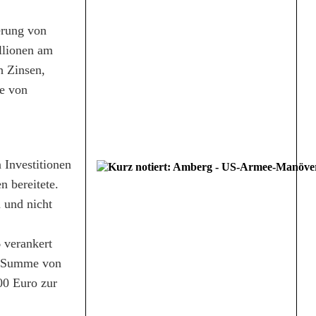
erung von
llionen am
h Zinsen,
e von
 Investitionen
n bereitete.
 und nicht
 verankert
ge Summe von
00 Euro zur