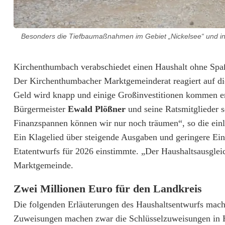
Besonders die Tiefbaumaßnahmen im Gebiet „Nickelsee“ und in d
M
Kirchenthumbach verabschiedet einen Haushalt ohne Spaß
Der Kirchenthumbacher Marktgemeinderat reagiert auf die
a
Geld wird knapp und einige Großinvestitionen kommen er
r
Bürgermeister
Ewald Plößner
und seine Ratsmitglieder s
Finanzspannen können wir nur noch träumen“, so die einle
k
Ein Klagelied über steigende Ausgaben und geringere E
t
Etatentwurfs für 2026 einstimmte. „Der Haushaltsausglei
g
Marktgemeinde.
e
Zwei Millionen Euro für den Landkreis
m
Die folgenden Erläuterungen des Haushaltsentwurfs macht
Zuweisungen machen zwar die Schlüsselzuweisungen in H
e