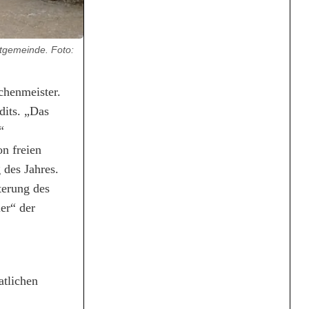
ktgemeinde. Foto:
chenmeister.
dits. „Das
“
n freien
 des Jahres.
terung des
er“ der
atlichen