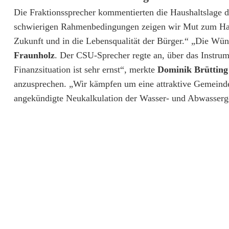
i
Die Fraktionssprecher kommentierten die Haushaltslage d
l
schwierigen Rahmenbedingungen zeigen wir Mut zum Han
Zukunft und in die Lebensqualität der Bürger.“ „Die Wüns
l
Fraunholz
. Der CSU-Sprecher regte an, über das Instrum
i
Finanzsituation ist sehr ernst“, merkte
Dominik Brütting
o
anzusprechen. „Wir kämpfen um eine attraktive Gemeinde“, 
angekündigte Neukalkulation der Wasser- und Abwasserg
n
e
n
-
K
r
e