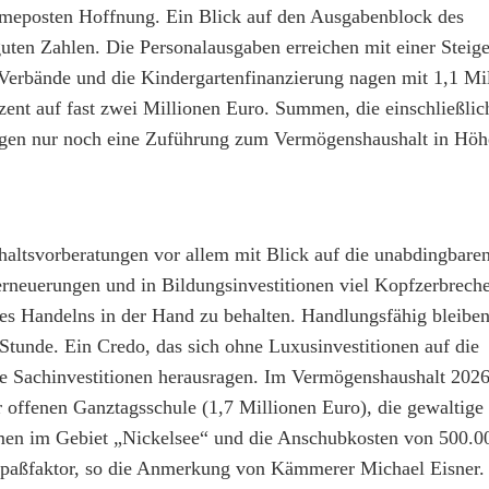
hmeposten Hoffnung. Ein Blick auf den Ausgabenblock des
 guten Zahlen. Die Personalausgaben erreichen mit einer Steig
 Verbände und die Kindergartenfinanzierung nagen mit 1,1 Mi
nt auf fast zwei Millionen Euro. Summen, die einschließlic
ngen nur noch eine Zuführung zum Vermögenshaushalt in Höh
ltsvorberatungen vor allem mit Blick auf die unabdingbaren
erneuerungen und in Bildungsinvestitionen viel Kopfzerbreche
des Handelns in der Hand zu behalten. Handlungsfähig bleiben
Stunde. Ein Credo, das sich ohne Luxusinvestitionen auf die
die Sachinvestitionen herausragen. Im Vermögenshaushalt 2026
r offenen Ganztagsschule (1,7 Millionen Euro), die gewalti
men im Gebiet „Nickelsee“ und die Anschubkosten von 500.0
Spaßfaktor, so die Anmerkung von Kämmerer Michael Eisner.