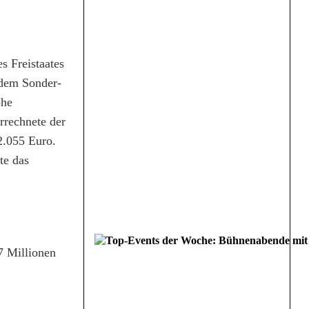
 Freistaates
 dem Sonder-
ohe
rrechnete der
2.055 Euro.
te das
,
7 Millionen