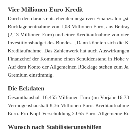
h
Vier-Millionen-Euro-Kredit
l
Durch den daraus entstehenden negativen Finanzsaldo „st
i
Rücklagenentnahme von 1,08 Millionen Euro, aus Beitra
e
(2,13 Millionen Euro) und einer Kreditaufnahme von vie
Investitionsbudget des Bundes. „Dann könnten sich die K
ß
Kreditaufnahme. Das Zahlenwerk hat auch Auswirkungen 
t
Finanzchef der Kommune einen Schuldenstand in Höhe vo
v
Auf dem Konto der Allgemeinen Rücklage stehen zum Jah
Gremium einstimmig.
i
e
Die Eckdaten
Gesamthaushalt 16,455 Millionen Euro (im Vorjahr 16,73
r
Vermögenshaushalt 8,36 Millionen Euro. Kreditaufnahme 
-
Euro. Pro-Kopf-Verschuldung 2.055 Euro. Allgemeine Rü
M
Wunsch nach Stabilisierungshilfen