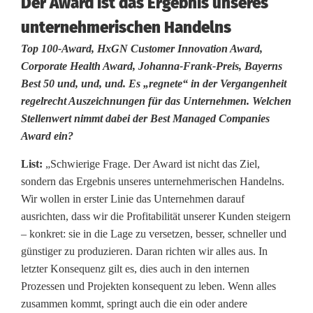
Der Award ist das Ergebnis unseres
t
unternehmerischen Handelns
g
Top 100-Award, HxGN Customer Innovation Award,
Corporate Health Award, Johanna-Frank-Preis, Bayerns
e
Best 50 und, und, und. Es „regnete“ in der Vergangenheit
f
regelrecht Auszeichnungen für das Unternehmen. Welchen
Stellenwert nimmt dabei der Best Managed Companies
ü
Award ein?
h
List:
„Schwierige Frage. Der Award ist nicht das Ziel,
r
sondern das Ergebnis unseres unternehmerischen Handelns.
Wir wollen in erster Linie das Unternehmen darauf
t
ausrichten, dass wir die Profitabilität unserer Kunden steigern
e
– konkret: sie in die Lage zu versetzen, besser, schneller und
günstiger zu produzieren. Daran richten wir alles aus. In
n
letzter Konsequenz gilt es, dies auch in den internen
M
Prozessen und Projekten konsequent zu leben. Wenn alles
zusammen kommt, springt auch die ein oder andere