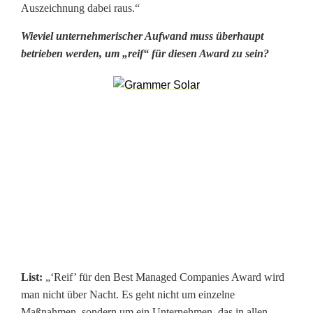
i
Auszeichnung dabei raus.“
t
Wieviel unternehmerischer Aufwand muss überhaupt
t
betrieben werden, um „reif“ für diesen Award zu sein?
e
l
s
t
ä
n
d
l
List:
„‘Reif’ für den Best Managed Companies Award wird
e
man nicht über Nacht. Es geht nicht um einzelne
Maßnahmen, sondern um ein Unternehmen, das in allen