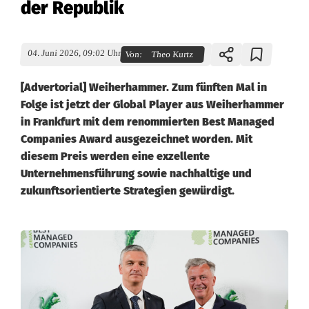
der Republik
04. Juni 2026, 09:02 Uhr
Von:
Theo Kurtz
[Advertorial] Weiherhammer. Zum fünften Mal in
Folge ist jetzt der Global Player aus Weiherhammer
in Frankfurt mit dem renommierten Best Managed
Companies Award ausgezeichnet worden. Mit
diesem Preis werden eine exzellente
Unternehmensführung sowie nachhaltige und
zukunftsorientierte Strategien gewürdigt.
B
H
S