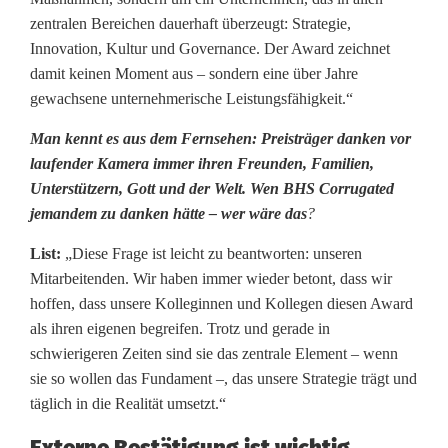
r
zentralen Bereichen dauerhaft überzeugt: Strategie,
n
Innovation, Kultur und Governance. Der Award zeichnet
damit keinen Moment aus – sondern eine über Jahre
d
gewachsene unternehmerische Leistungsfähigkeit.“
e
Man kennt es aus dem Fernsehen: Preisträger danken vor
r
laufender Kamera immer ihren Freunden, Familien,
Unterstützern, Gott und der Welt. Wen BHS Corrugated
R
jemandem zu danken hätte – wer wäre das
?
e
List:
„Diese Frage ist leicht zu beantworten: unseren
p
Mitarbeitenden. Wir haben immer wieder betont, dass wir
hoffen, dass unsere Kolleginnen und Kollegen diesen Award
u
als ihren eigenen begreifen. Trotz und gerade in
b
schwierigeren Zeiten sind sie das zentrale Element – wenn
sie so wollen das Fundament –, das unsere Strategie trägt und
l
täglich in die Realität umsetzt.“
i