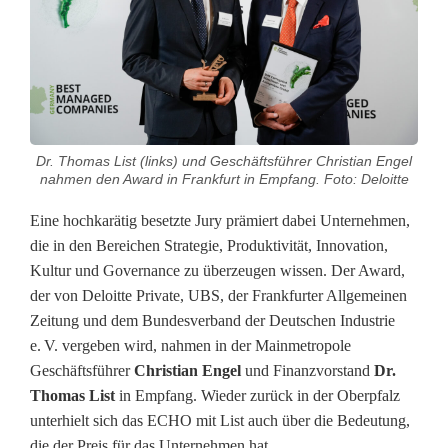
C
o
r
r
Dr. Thomas List (links) und Geschäftsführer Christian Engel
u
nahmen den Award in Frankfurt in Empfang. Foto: Deloitte
g
Eine hochkarätig besetzte Jury prämiert dabei Unternehmen,
a
die in den Bereichen Strategie, Produktivität, Innovation,
Kultur und Governance zu überzeugen wissen. Der Award,
t
der von Deloitte Private, UBS, der Frankfurter Allgemeinen
e
Zeitung und dem Bundesverband der Deutschen Industrie
e. V. vergeben wird, nahmen in der Mainmetropole
d
Geschäftsführer
Christian Engel
und Finanzvorstand
Dr.
g
Thomas List
in Empfang. Wieder zurück in der Oberpfalz
unterhielt sich das ECHO mit List auch über die Bedeutung,
e
die der Preis für das Unternehmen hat.