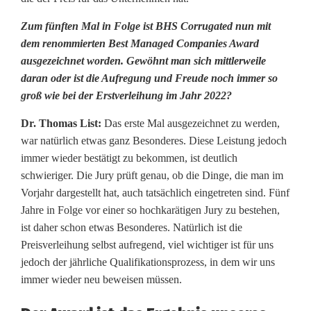
h
Zum fünften Mal in Folge ist BHS Corrugated nun mit
ö
dem renommierten Best Managed Companies Award
ausgezeichnet worden. Gewöhnt man sich mittlerweile
r
daran oder ist die Aufregung und Freude noch immer so
t
groß wie bei der Erstverleihung im Jahr 2022?
z
Dr. Thomas List:
Das erste Mal ausgezeichnet zu werden,
war natürlich etwas ganz Besonderes. Diese Leistung jedoch
u
immer wieder bestätigt zu bekommen, ist deutlich
d
schwieriger. Die Jury prüft genau, ob die Dinge, die man im
Vorjahr dargestellt hat, auch tatsächlich eingetreten sind. Fünf
e
Jahre in Folge vor einer so hochkarätigen Jury zu bestehen,
n
ist daher schon etwas Besonderes. Natürlich ist die
Preisverleihung selbst aufregend, viel wichtiger ist für uns
b
jedoch der jährliche Qualifikationsprozess, in dem wir uns
e
immer wieder neu beweisen müssen.
s