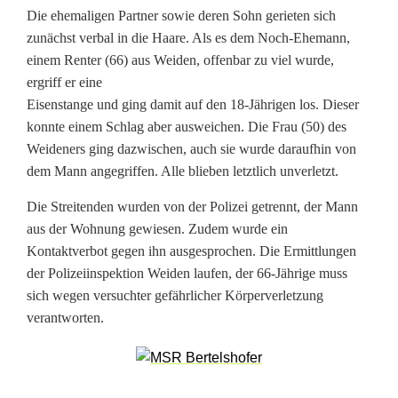
m
Die ehemaligen Partner sowie deren Sohn gerieten sich
i
zunächst verbal in die Haare. Als es dem Noch-Ehemann,
einem Renter (66) aus Weiden, offenbar zu viel wurde,
l
ergriff er eine
i
Eisenstange und ging damit auf den 18-Jährigen los. Dieser
konnte einem Schlag aber ausweichen. Die Frau (50) des
e
Weideners ging dazwischen, auch sie wurde daraufhin von
dem Mann angegriffen. Alle blieben letztlich unverletzt.
n
s
Die Streitenden wurden von der Polizei getrennt, der Mann
aus der Wohnung gewiesen. Zudem wurde ein
t
Kontaktverbot gegen ihn ausgesprochen. Die Ermittlungen
r
der Polizeiinspektion Weiden laufen, der 66-Jährige muss
sich wegen versuchter gefährlicher Körperverletzung
e
verantworten.
i
t